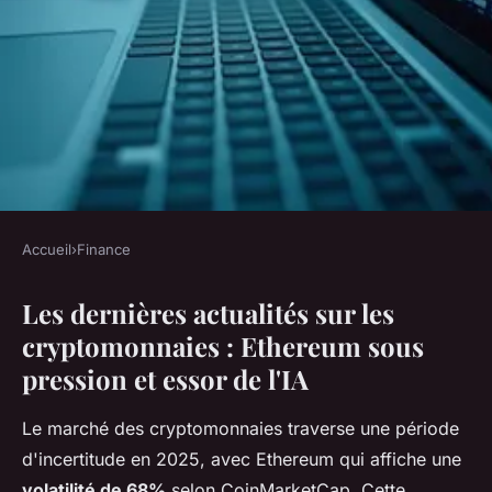
Accueil
›
Finance
FINANCE
Les dernières actualités sur les
Crypto actualité : ethereum
cryptomonnaies : Ethereum sous
fragilisé et rebond des bots ia
pression et essor de l'IA
Enzo
•
10 mars 2026
•
7 min de lecture
Le marché des cryptomonnaies traverse une période
d'incertitude en 2025, avec Ethereum qui affiche une
volatilité de 68%
selon CoinMarketCap. Cette