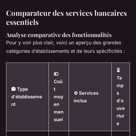
Comparateur des services bancaires
essentiels
Analyse comparative des fonctionnalités
Pour y voir plus clair, voici un aperçu des grandes
catégories d’établissements et de leurs spécificités :
⏳
💶
Te
Coû
mp
🏦 Type
t
⚙️ Services
s
d'établisseme
moy
inclus
d'o
nt
en
uve
men
rtur
suel
e