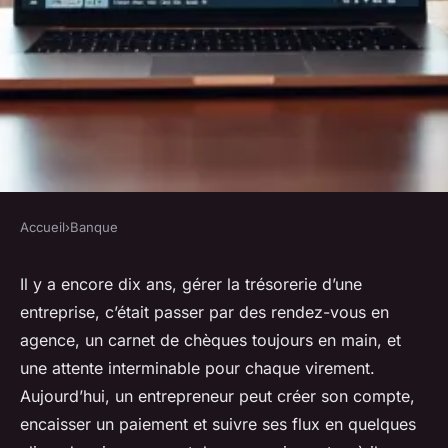
Accueil
›
Banque
BANQUE
Configurer un compte
Il y a encore dix ans, gérer la trésorerie d’une
entreprise, c’était passer par des rendez-vous en
bancaire professionnel : 7
agence, un carnet de chèques toujours en main, et
étapes cruciales
une attente interminable pour chaque virement.
Aujourd’hui, un entrepreneur peut créer son compte,
Corneille
•
15/04/2026 09:20
•
9 min de lecture
encaisser un paiement et suivre ses flux en quelques