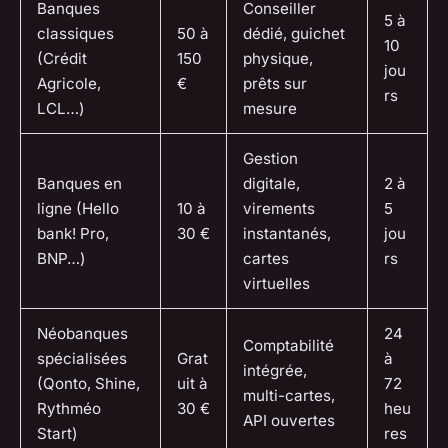
Banques
Conseiller
5 à
classiques
50 à
dédié, guichet
10
(Crédit
150
physique,
jou
Agricole,
€
prêts sur
rs
LCL…)
mesure
Gestion
Banques en
digitale,
2 à
ligne (Hello
10 à
virements
5
bank! Pro,
30 €
instantanés,
jou
BNP…)
cartes
rs
virtuelles
Néobanques
24
Comptabilité
spécialisées
Grat
à
intégrée,
(Qonto, Shine,
uit à
72
multi-cartes,
Rythméo
30 €
heu
API ouvertes
Start)
res