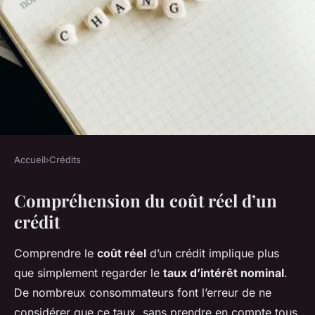
Accueil
›
Crédits
CRÉDITS
Compréhension du coût réel d’un
Comment calculer le coût réel
crédit
d'un crédit pour votre projet
Comprendre le
coût réel
d’un crédit implique plus
Enzo
•
22 février 2025
•
5 min de lecture
que simplement regarder le
taux d’intérêt nominal
.
De nombreux consommateurs font l’erreur de ne
considérer que ce taux, sans prendre en compte tous