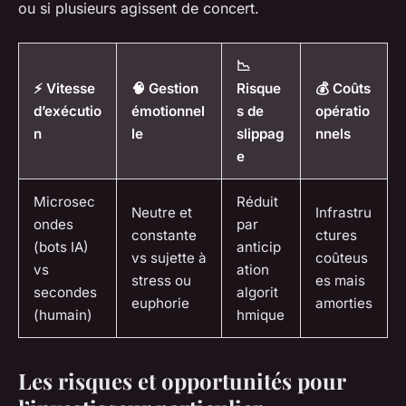
ou si plusieurs agissent de concert.
📉
⚡ Vitesse
🧠 Gestion
Risque
💰 Coûts
d’exécutio
émotionnel
s de
opératio
n
le
slippag
nnels
e
Microsec
Réduit
Neutre et
Infrastru
ondes
par
constante
ctures
(bots IA)
anticip
vs sujette à
coûteus
vs
ation
stress ou
es mais
secondes
algorit
euphorie
amorties
(humain)
hmique
Les risques et opportunités pour