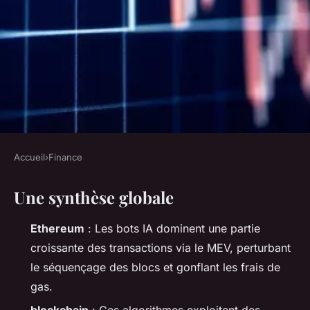
Accueil
›
Finance
FINANCE
Une synthèse globale
Les tendances crypto : l'impact
des bots IA sur ethereum
Ethereum
: Les bots IA dominent une partie
croissante des transactions via le MEV, perturbant
Imran
•
19/03/2026 10:32
•
10 min de lecture
le séquençage des blocs et gonflant les frais de
gas.